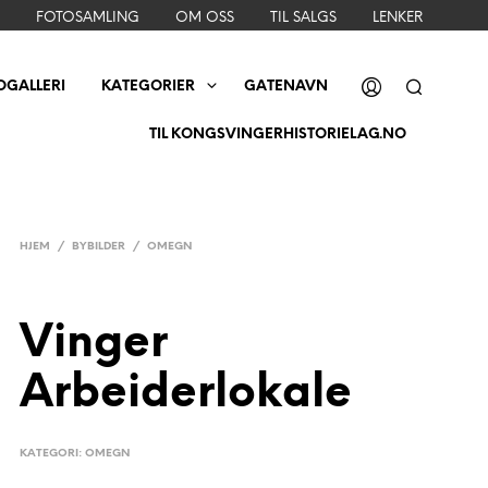
FOTOSAMLING
OM OSS
TIL SALGS
LENKER
OGALLERI
KATEGORIER
GATENAVN
TIL KONGSVINGERHISTORIELAG.NO
HJEM
/
BYBILDER
/
OMEGN
Vinger
Arbeiderlokale
KATEGORI:
OMEGN